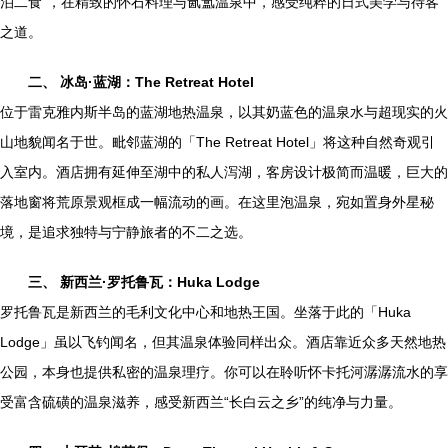
泊二食”，在精致的怀石料理与氤氲温泉中，感受纯粹的日式美学与待客
之道。
二、 冰岛·蓝湖：The Retreat Hotel
位于雷克雅内斯半岛的蓝湖地热温泉，以其奶蓝色的温泉水与超现实的火
山地貌闻名于世。毗邻蓝湖的「The Retreat Hotel」将这种自然奇观引
入室内。酒店拥有延伸至湖中的私人泻湖，客房设计极简而温暖，巨大的
落地窗将荒原景观框成一幅流动的画。在这里泡温泉，宛如置身外星秘
境，是追求独特与宁静旅者的不二之选。
三、 新西兰·罗托鲁瓦：Huka Lodge
罗托鲁瓦是新西兰的毛利文化中心和地热王国。坐落于此的「Huka
Lodge」虽以飞钓闻名，但其温泉体验同样出众。酒店靠近众多天然地热
公园，本身也提供私密的温泉理疗。你可以在聆听怀卡托河潺潺流水的享
受富含硫磺的温泉滋养，感受新西兰“长白云之乡”的纯净与力量。