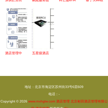
东铁匠营街
赋能服务团
科艺嘉eHR
基于SSM框
道 以酒店
队 酒店管
酒店人力资
架的精品酒
管理为抓
理中现场作
源与运营管
店管理系统
手，从百姓
业人员技能
理的智慧解
设计与实现
所需出发跑
强化培训策
决方案
出经济增长
略
加速度
酒店管理中
五星级酒店
应对客人退
智慧客控系
房后称遗留
统 调光开
财物的标准
关与温度控
化处理流程
制的精细化
地址：北京市海淀区苏州街33号6层609
酒店管理
电话：-
Copyright © 2026
www.mxhgtw.com
酒店管理
北京彬田酒店管理有限公