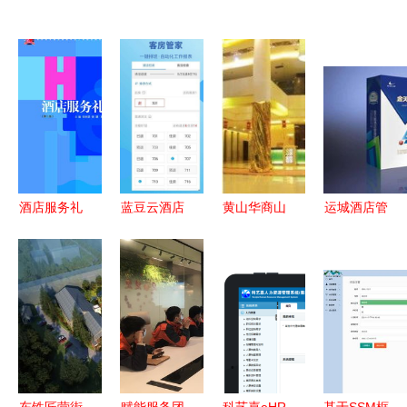
酒店服务礼
蓝豆云酒店
黄山华商山
运城酒店管
仪（第2
管理移动端
庄酒店管理
理系统首选
版） 高职
下载与酒店
探索 打造
金天鹅如何
高专工学结
管理智能化
山水之间的
以清晰报表
合酒店管理
趋势
卓越服务体
与清楚账务
专业核心教
验
赋能酒店管
材解析
理